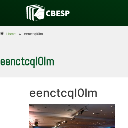
»
Home
eenctcql0lm
eenctcql0lm
eenctcql0lm