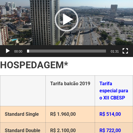
vídeo
00:00
01:31
HOSPEDAGEM*
Tarifa balcão 2019
Tarifa
especial
para
o XII CBESP
Standard
Single
R$ 1.960,00
R$ 514,00
Standard
Double
R$ 2.100,00
R$ 722,00