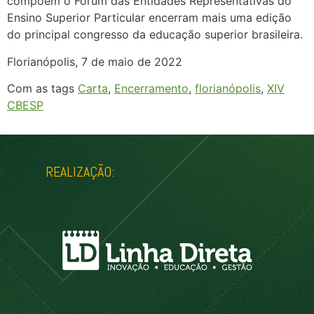
compõem o Fórum das Entidades Representativas do
Ensino Superior Particular encerram mais uma edição
do principal congresso da educação superior brasileira.
Florianópolis, 7 de maio de 2022
Com as tags
Carta
,
Encerramento
,
florianópolis
,
XIV
CBESP
REALIZAÇÃO: