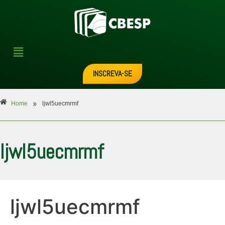
INSCREVA-SE
»
Home
ljwl5uecmrmf
ljwl5uecmrmf
ljwl5uecmrmf