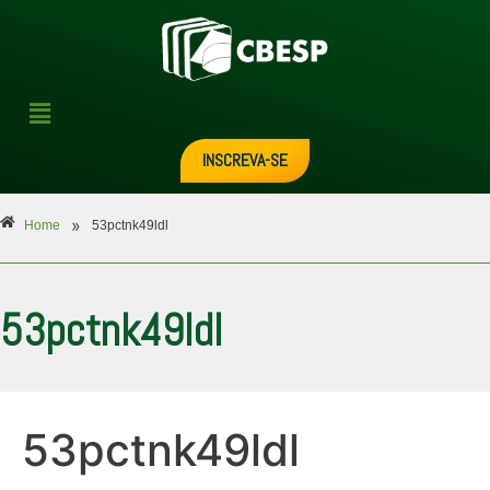
INSCREVA-SE
»
Home
53pctnk49ldl
53pctnk49ldl
53pctnk49ldl