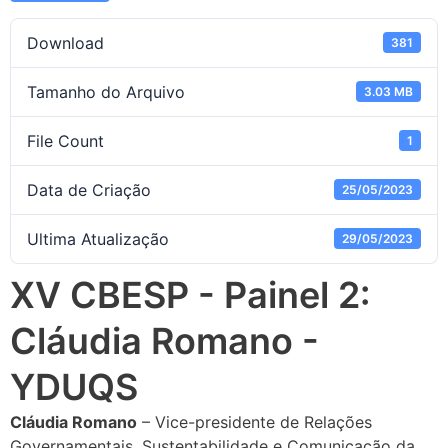
Download
381
Tamanho do Arquivo
3.03 MB
File Count
1
Data de Criação
25/05/2023
Ultima Atualização
29/05/2023
XV CBESP - Painel 2:
Cláudia Romano -
YDUQS
Cláudia Romano
– Vice-presidente de Relações
Governamentais, Sustentabilidade e Comunicação da