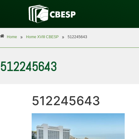
»
»
Home
Home XVIII CBESP
512245643
512245643
512245643