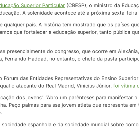
ducação Superior Particular
(CBESP), o ministro da Educaç
ducação. A solenidade acontece até a próxima sexta-feira 
de qualquer país. A história tem mostrado que os países q
Temos que fortalecer a educação superior, tanto pública q
sse presencialmente do congresso, que ocorre em Alexânia,
, Fernando Haddad, no entanto, o chefe da pasta particip
do Fórum das Entidades Representativas do Ensino Superior 
qual o atacante do Real Madrid, Vinicius Júnior,
foi vítima
ducação dos jovens”. “Abro um parênteses para manifestar o
ha. Peço palmas para sse jovem atleta que representa em t
.
a sociedade espanhola e da sociedade mundial sobre com