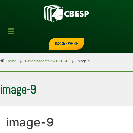
INSCREVA-SE
»
»
Home
Patrocinadores XV CBESP
image-9
image-9
image-9