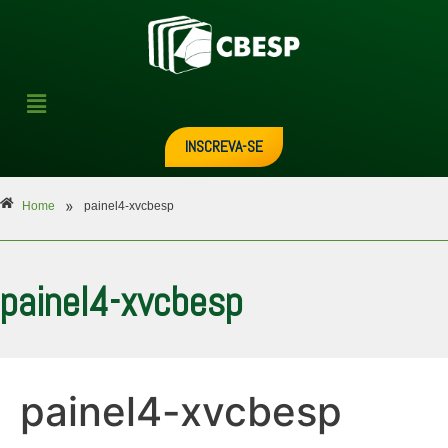
INSCREVA-SE
»
Home
painel4-xvcbesp
painel4-xvcbesp
painel4-xvcbesp