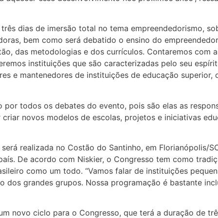
r três dias de imersão total no tema empreendedorismo, so
oras, bem como será debatido o ensino do empreendedoris
ão, das metodologias e dos currículos. Contaremos com a
eremos instituições que são caracterizadas pelo seu espí
res e mantenedores de instituições de educação superior, o
 por todos os debates do evento, pois são elas as respons
riar novos modelos de escolas, projetos e iniciativas edu
erá realizada no Costão do Santinho, em Florianópolis/SC
 país. De acordo com Niskier, o Congresso tem como tradiçã
rasileiro como um todo. “Vamos falar de instituições pequ
 dos grandes grupos. Nossa programação é bastante inclu
um novo ciclo para o Congresso, que terá a duração de trê