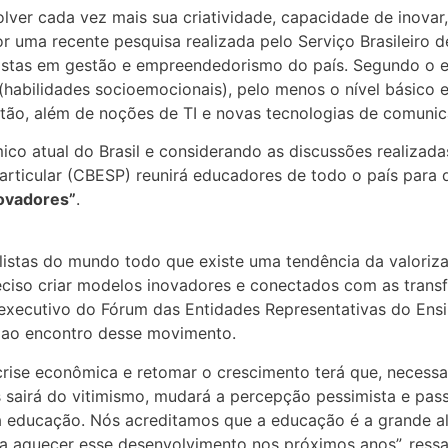
olver cada vez mais sua criatividade, capacidade de inovar
por uma recente pesquisa realizada pelo Serviço Brasileir
alistas em gestão e empreendedorismo do país. Segundo o e
(habilidades socioemocionais), pelo menos o nível básico
tão, além de noções de TI e novas tecnologias de comunic
co atual do Brasil e considerando as discussões realizada
articular (CBESP) reunirá educadores de todo o país para
novadores”
.
listas do mundo todo que existe uma tendência da valoriza
reciso criar modelos inovadores e conectados com as tran
executivo do Fórum das Entidades Representativas do Ensin
 ao encontro desse movimento.
crise econômica e retomar o crescimento terá que, necessa
país sairá do vitimismo, mudará a percepção pessimista e pas
educação. Nós acreditamos que a educação é a grande al
a aquecer esse desenvolvimento nos próximos anos”, ressa