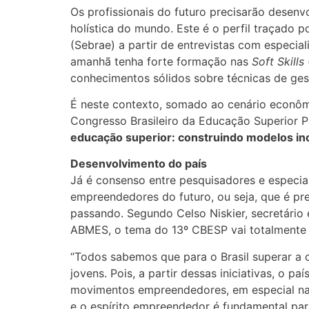
Os profissionais do futuro precisarão desenv
holística do mundo. Este é o perfil traçado 
(Sebrae) a partir de entrevistas com especi
amanhã tenha forte formação nas
Soft Skills
conhecimentos sólidos sobre técnicas de ges
É neste contexto, somado ao cenário econômi
Congresso Brasileiro da Educação Superior P
educação superior: construindo modelos i
Desenvolvimento do país
Já é consenso entre pesquisadores e especia
empreendedores do futuro, ou seja, que é p
passando. Segundo Celso Niskier, secretário 
ABMES, o tema do 13º CBESP vai totalmente
“Todos sabemos que para o Brasil superar a 
jovens. Pois, a partir dessas iniciativas, o 
movimentos empreendedores, em especial na 
e o espírito empreendedor é fundamental par