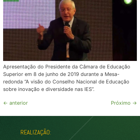
Apresentação do Presidente da Câmara de Educação
Superior em 8 de junho de 2019 durante a Mesa-
redonda “A visão do Conselho Nacional de Educação
sobre inovação e diversidade nas IES”.
←
anterior
Próximo
→
REALIZAÇÃO: